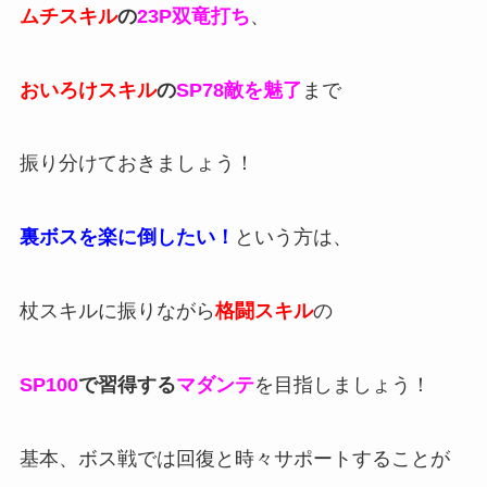
ムチスキル
の
23P双竜打ち
、
おいろけスキル
の
SP78敵を魅了
まで
振り分けておきましょう！
裏ボスを楽に倒したい！
という方は、
杖スキルに振りながら
格闘スキル
の
SP100
で習得する
マダンテ
を目指しましょう！
基本、ボス戦では回復と時々サポートすることが