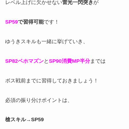
レベル上げに欠かせない
雷光一閃突き
が
SP59
で習得可能
です！
ゆうきスキルも一緒に挙げていき、
SP82ベホマズン
と
SP90消費MP半分
までは
ボス戦前までに習得しておきましょう！
必須の振り分けポイントは、
槍スキル→SP59