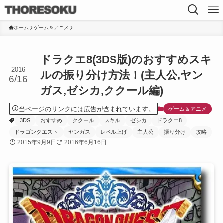
ホーム
ゲーム＆アニメ
ドラクエ8(3DS版)のおすすめスキ
2016
ルの振り分け方法！(主人公,ヤン
6/16
ガス,ゼシカ,ククール編)
当ページのリンクには広告が含まれています。
ゲーム＆アニメ
3DS
おすすめ
ククール
スキル
ゼシカ
ドラクエ8
ドラゴンクエスト
ヤンガス
レベル上げ
主人公
振り分け
攻略
2015年9月9日
2016年6月16日