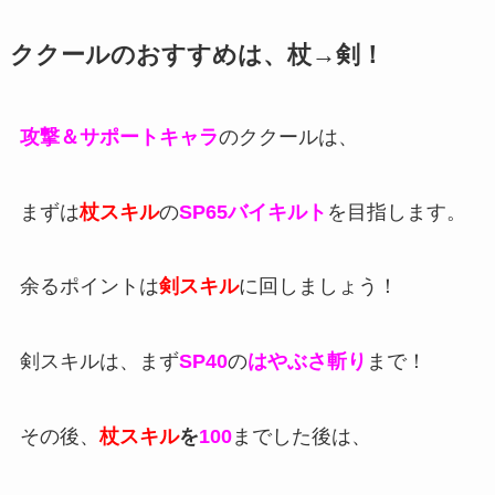
ククールのおすすめは、杖→剣！
攻撃＆サポートキャラ
のククールは、
まずは
杖スキル
の
SP65バイキルト
を目指します。
余るポイントは
剣スキル
に回しましょう！
剣スキルは、まず
SP40
の
はやぶさ斬り
まで！
その後、
杖スキル
を
100
までした後は、