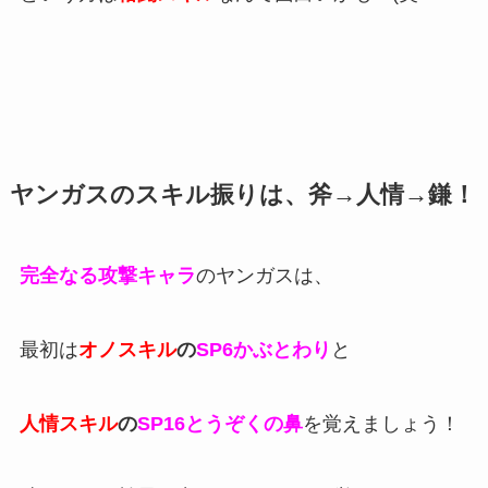
ヤンガスのスキル振りは、斧→人情→鎌！
完全なる攻撃キャラ
のヤンガスは、
最初は
オノスキル
の
SP6かぶとわり
と
人情スキル
の
SP16とうぞくの鼻
を覚えましょう！