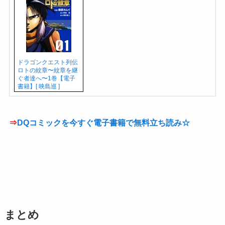
ドラゴンクエスト列伝
ロトの紋章〜紋章を継
ぐ者達へ〜1巻【電子
書籍】[ 映島巡 ]
⇒
DQコミックを今すぐ電子書籍で無料立ち読み☆
まとめ