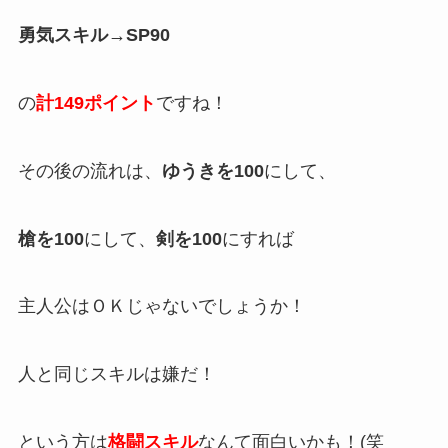
勇気スキル→SP90
の
計149ポイント
ですね！
その後の流れは、
ゆうきを100
にして、
槍を100
にして、
剣を100
にすれば
主人公はＯＫじゃないでしょうか！
人と同じスキルは嫌だ！
という方は
格闘スキル
なんて面白いかも！(笑