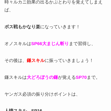
時々ルカニ効果の出るかぶとわりを覚えてしまえ
ば、
ボス戦もかなり楽
になっていきます！
オノスキルは
SP66大まじん斬り
まで習得し、
その後は、
鎌スキル
に振っていきましょう！
鎌スキルは
大どろぼうの鎌
が覚える
SP70
まで。
ヤンガス必須の振り分けポイントは、
人情スキル→SP16