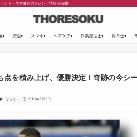
イベント・美容健康のトレンド情報も掲載中！
画
恋愛
スマホ
ヘアケア
作業療法士
保育士
ち点を積み上げ、優勝決定！奇跡の今シ
2016年5月3日
サッカー