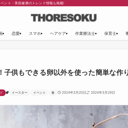
イベント・美容健康のトレンド情報も掲載中！
画
恋愛
スマホ
ヘアケア
作業療法士
保育士
！子供もできる卵以外を使った簡単な作
2024年3月20日
2024年3月29日
ド
イースター
イベント
春