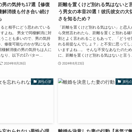
の男の気持ち17選【修復
距離を置くけど別れる気はないと
棲解消後も付き合い続け
う男女の本音20選！彼氏彼女の大
も
さを知るため？
まると相手にどう思われている
「距離を置くけど別れる気はない」と恋人
すよね。 男女で同棲解消に対
ら突然言われたら、距離を置くと別れる確
違うことも多いので、男の気持
割とよく言われることもあって、「どうせ
か、修復可能なのかが気になる
れる前提なんでしょ？」と不安に思ってし
同棲解消後の男の気持ちは人に
いますよね…。 そんな不安なあなたのた
り、以下の17パター...
に、距離を置くけど別れる気はないと言う..
2024年8月26日
2024年8月23日
異性心理
異性
を忘れられない男性心理
離婚を決意した妻の行動【本気で