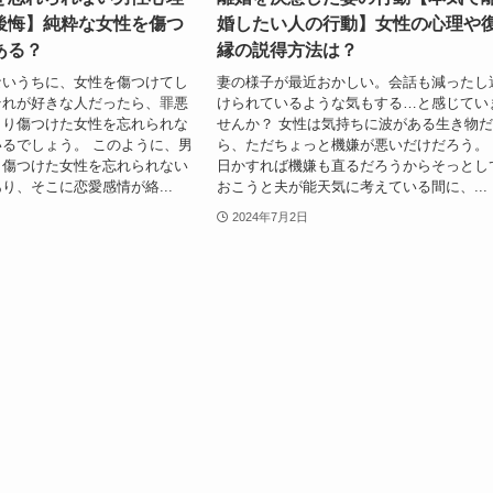
後悔】純粋な女性を傷つ
婚したい人の行動】女性の心理や
ある？
縁の説得方法は？
ないうちに、女性を傷つけてし
妻の様子が最近おかしい。会話も減ったし
それが好きな人だったら、罪悪
けられているような気もする…と感じてい
より傷つけた女性を忘れられな
せんか？ 女性は気持ちに波がある生き物
るでしょう。 このように、男
ら、ただちょっと機嫌が悪いだけだろう。
も傷つけた女性を忘れられない
日かすれば機嫌も直るだろうからそっとし
り、そこに恋愛感情が絡...
おこうと夫が能天気に考えている間に、...
2024年7月2日