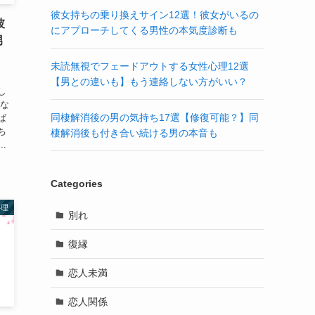
彼女持ちの乗り換えサイン12選！彼女がいるの
彼
にアプローチしてくる男性の本気度診断も
男
未読無視でフェードアウトする女性心理12選
【男との違いも】もう連絡しない方がいい？
し
きな
同棲解消後の男の気持ち17選【修復可能？】同
ば
ち
棲解消後も付き合い続ける男の本音も
.
Categories
心理
別れ
復縁
恋人未満
恋人関係