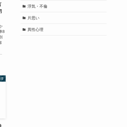
言
浮気・不倫
切
片思い
か
異性心理
率8
別
ま
め
.
心理
離