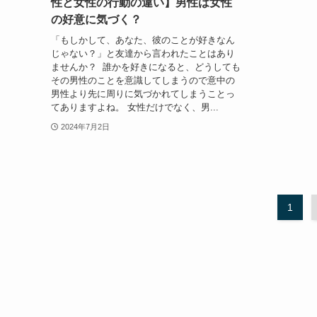
性と女性の行動の違い】男性は女性
の好意に気づく？
「もしかして、あなた、彼のことが好きなん
じゃない？」と友達から言われたことはあり
ませんか？ 誰かを好きになると、どうしても
その男性のことを意識してしまうので意中の
男性より先に周りに気づかれてしまうことっ
てありますよね。 女性だけでなく、男...
2024年7月2日
1