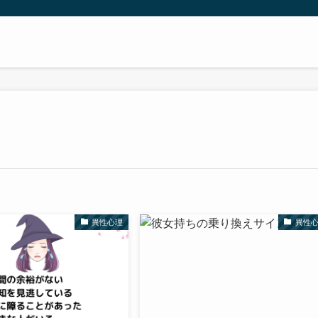
異性心理
異性