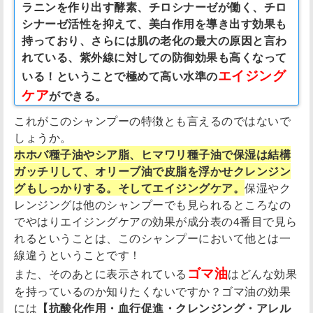
ラニンを作り出す酵素、チロシナーゼが働く、チロ
シナーゼ活性を抑えて、美白作用を導き出す効果も
持っており、さらには肌の老化の最大の原因と言わ
れている、紫外線に対しての防御効果も高くなって
エイジング
いる！
ということで極めて高い水準の
ケア
ができる。
これがこのシャンプーの特徴とも言えるのではないで
しょうか。
ホホバ種子油やシア脂、ヒマワリ種子油で保湿は結構
ガッチリして、オリーブ油で皮脂を浮かせクレンジン
グもしっかりする。そしてエイジングケア。
保湿やク
レンジングは他のシャンプーでも見られるところなの
でやはりエイジングケアの効果が成分表の4番目で見ら
れるということは、このシャンプーにおいて他とは一
線違うということです！
ゴマ油
また、そのあとに表示されている
はどんな効果
を持っているのか知りたくないですか？ゴマ油の効果
には
【抗酸化作用・血行促進・クレンジング・アレル