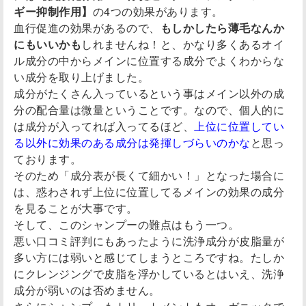
ギー抑制作用】
の4つの効果があります。
血行促進の効果があるので、
もしかしたら薄毛なんか
にもいいかも
しれませんね！と、かなり多くあるオイ
ル成分の中からメインに位置する成分でよくわからな
い成分を取り上げました。
成分がたくさん入っているという事はメイン以外の成
分の配合量は微量ということです。なので、個人的に
は成分が入ってれば入ってるほど、
上位に位置してい
る以外に効果のある成分は発揮しづらいのかな
と思っ
ております。
そのため「成分表が長くて細かい！」となった場合に
は、惑わされず上位に位置してるメインの効果の成分
を見ることが大事です。
そして、このシャンプーの難点はもう一つ。
悪い口コミ評判にもあったように洗浄成分が皮脂量が
多い方には弱いと感じてしまうところですね。たしか
にクレンジングで皮脂を浮かしているとはいえ、洗浄
成分が弱いのは否めません。