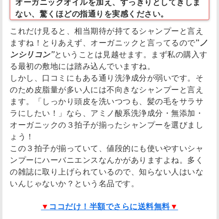
オーガニックオイルを加え、すっきりとしてきしま
ない、驚くほどの指通りを実感ください。
これだけ見ると、相当期待が持てるシャンプーと言え
ますね！とりあえず、オーガニックと言ってるので
”
ノ
ンシリコン”
ということは見越せます。まず私の購入す
る最初の敷地には踏み込んでいますね。
しかし、口コミにもある通り洗浄成分が弱いです。そ
のため皮脂量が多い人には不向きなシャンプーと言え
ます。「しっかり頭皮を洗いつつも、髪の毛をサラサ
ラにしたい！」なら、アミノ酸系洗浄成分・無添加・
オーガニックの３拍子が揃ったシャンプーを選びまし
ょう！
この３拍子が揃っていて、値段的にも使いやすいシャ
ンプーにハーバニエンスなんかがありますよね。多く
の雑誌に取り上げられているので、知らない人はいな
いんじゃないか？という名品です。
▼
ココだけ！半額でさらに送料無料
▼