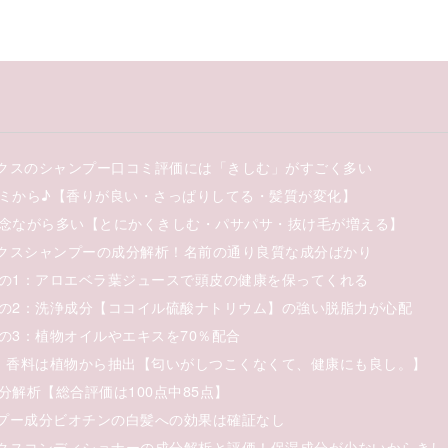
クスのシャンプー口コミ評価には「きしむ」がすごく多い
ミから♪【香りが良い・さっぱりしてる・髪質が変化】
念ながら多い【とにかくきしむ・パサパサ・抜け毛が増える】
クスシャンプーの成分解析！名前の通り良質な成分ばかり
の1：アロエベラ葉ジュースで頭皮の健康を保ってくれる
の2：洗浄成分【ココイル硫酸ナトリウム】の強い脱脂力が心配
の3：植物オイルやエキスを70％配合
：香料は植物から抽出【匂いがしつこくなくて、健康にも良し。】
分解析【総合評価は100点中85点】
プー成分ビオチンの白髪への効果は確証なし
クスコンディショナーの成分解析と評価！保湿成分が少ないからきし