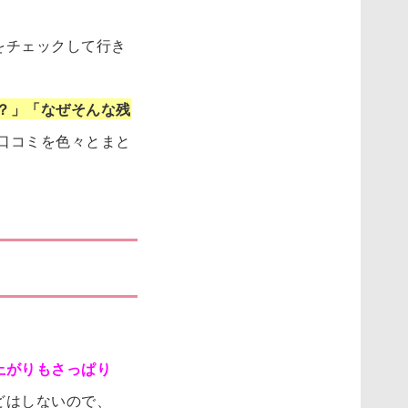
をチェックして行き
？」「なぜそんな残
口コミを色々とまと
質が変化】
上がりもさっぱり
どはしないので、