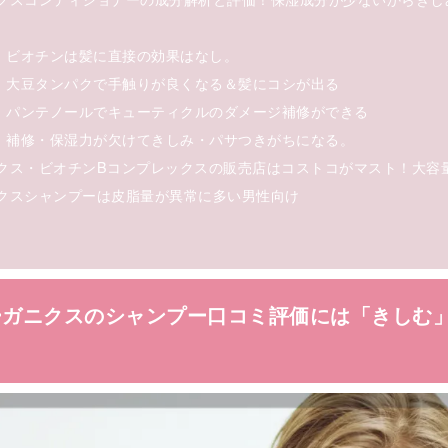
：ビオチンは髪に直接の効果はなし。
：大豆タンパクで手触りが良くなる＆髪にコシが出る
：パンテノールでキューティクルのダメージ補修ができる
：補修・保湿力が欠けてきしみ・パサつきがちになる。
クス・ビオチンBコンプレックスの販売店はコストコがマスト！大容
クスシャンプーは皮脂量が異常に多い男性向け
ーガニクスのシャンプー口コミ評価には「きしむ