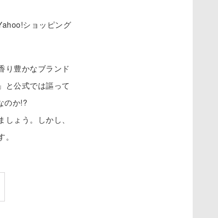
el=Yahoo!ショッピング
香り豊かなブランド
」と公式では謳って
のか!?
ましょう。しかし、
す。