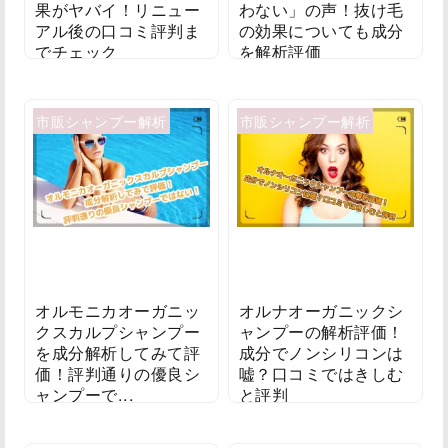
果がヤバイ！リニュー
わない」の声！抜け毛
アル後の口コミ評判ま
の効果についても成分
でチェック
を解析評価
2021/02/10
2020/05/30
市販シャンプー解析
市販シャンプー解析
オルモニカオーガニッ
オルナオーガニックシ
クスカルプシャンプー
ャンプーの解析評価！
を成分解析してみて評
成分でノンシリコンは
価！評判通りの優良シ
嘘？口コミではきしむ
ャンプーで...
と評判
2019/09/20
2019/09/14