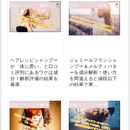
市販シャンプー解析
市販シャンプー解析
ヘアレシピシャンプー
ジェミールフランシャ
が「体に悪い」と口コ
ンプー＆メルティバタ
ミ評判にあるワケは成
ーを成分解析！使い方
分！解析評価の結果を
を間違えると値段以下
暴露
の効果で要...
2019/08/15
2019/07/14
市販シャンプー解析
市販シャンプー解析