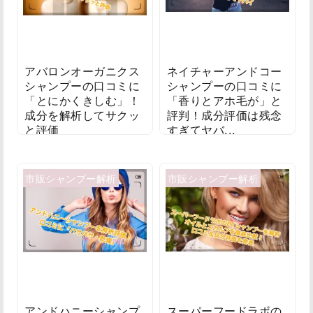
アバロンオーガニクス
ネイチャーアンドコー
シャンプーの口コミに
シャンプーの口コミに
「とにかくきしむ」！
「香りとアホ毛が」と
成分を解析してサクッ
評判！成分評価は残念
と評価
すぎてヤバ...
2019/07/09
2019/07/02
市販シャンプー解析
市販シャンプー解析
アンドハニーシャンプ
スーパーフードラボの