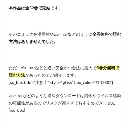
本作品は全52巻で完結
です。
そのコミックを漫画村やzip・rarなどのように
全巻無料で読む
方法はありませんでした。
ただ、zip・rarなどと違い安全かつ合法に最大で
5巻分無料で
読む方法
があったのでご紹介します。
[su_box title=”注意！” style=”glass” box_color=”#ff0000″]
zip・rarなどのような違法ダウンロードは罰金やウイルス感染
の可能性があるのでリスクが高すぎておすすめできません
[/su_box]