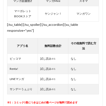
マンガ図書館Z
マンガMee
スキマ
マーガレット
ヤンジャン！
マンガワン
BOOKストア
[/su_table] [/su_spoiler] [/su_accordion] [su_table
responsive=”yes”]
その他無料で読む方
アプリ名
無料話数合計
法
ピッコマ
試し読み
なし
※1
Renta!
試し読み
なし
※1
LINEマンガ
試し読み
なし
※1
サンデーうぇぶり
試し読み
なし
※1
※1：コミック1冊につきはじめの数ページが無料で読めます