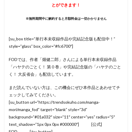
とができます！
※無料期間中に解約すると月額料金は一切かかりません
[su_box title=”単行本未収録作品や完結記念版も配信中！”
style=”glass” box_color=”#fc6700″]
FODでは、作者「畑健二郎」さんによる単行本未収録作品
「ハヤテのごとく！ 第０巻」や完結記念版の「ハヤテのごと
く！ 大反省会」も配信しています。
まだ読んでいない方は、この機会にぜひ本作品とあわせてチ
ェックしてみてください。
[su_button url=”https://trendsokuho.com/manga-
mori/manga_fod” target=”blank” style=”3d”
background=”#01a032″ size=”11″ center=”yes” radius=”5″
text_shadow=”1px 0px 0px #000000″] [公式]
FOD [/su_button]