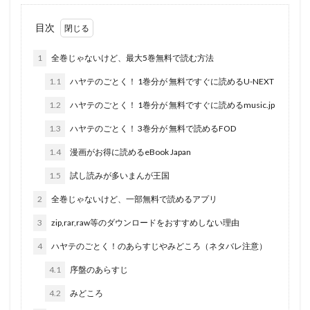
目次
1
全巻じゃないけど、最大5巻無料で読む方法
1.1
ハヤテのごとく！ 1巻分が 無料ですぐに読めるU-NEXT
1.2
ハヤテのごとく！ 1巻分が 無料ですぐに読めるmusic.jp
1.3
ハヤテのごとく！ 3巻分が 無料で読めるFOD
1.4
漫画がお得に読めるeBook Japan
1.5
試し読みが多いまんが王国
2
全巻じゃないけど、一部無料で読めるアプリ
3
zip,rar,raw等のダウンロードをおすすめしない理由
4
ハヤテのごとく！のあらすじやみどころ（ネタバレ注意）
4.1
序盤のあらすじ
4.2
みどころ