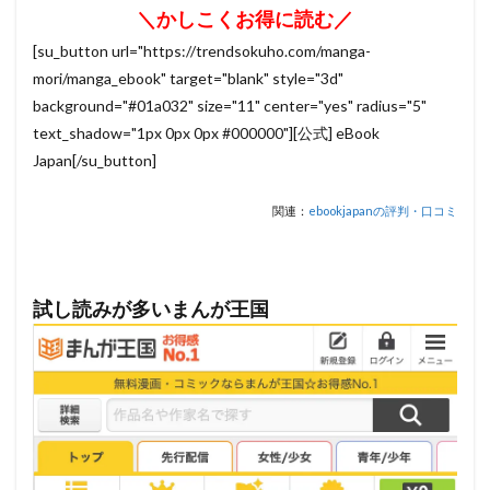
＼かしこくお得に読む／
[su_button url="https://trendsokuho.com/manga-
mori/manga_ebook" target="blank" style="3d"
background="#01a032" size="11" center="yes" radius="5"
text_shadow="1px 0px 0px #000000"][公式] eBook
Japan[/su_button]
関連：
ebookjapanの評判・口コミ
試し読みが多いまんが王国