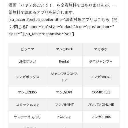
漫画「ハヤテのごとく！」を全巻無料ではありませんが、一
部無料で読めるアプリを紹介します。
[su_accordion][su_spoiler title=”調査対象アプリはこちら（開
く/閉じる)” open=”no” style=”default” icon=”plus” anchor=””
class=””] [su_table responsive=”yes”]
ピッコマ
マンガPark
マガポケ
LINEマンガ
Renta!
少年ジャンプ＋
ジャンプBOOKス
マンガボックス
マンガBANG!
トア
マンガZERO
マンガUP!
COMIC FUZ
コミックevery
マンガMINT
ガンガンONLINE
サンデーうぇぶり
パルシィ
マンガSTARS