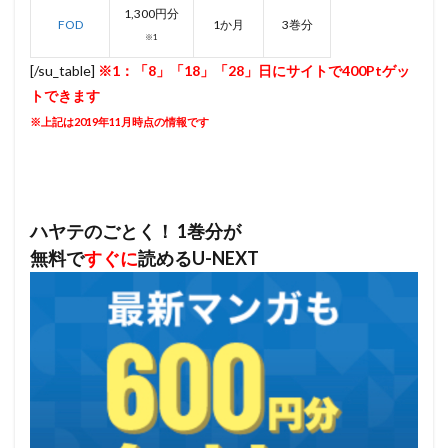
1,300円分
FOD
1か月
3巻分
※1
[/su_table]
※1：「8」「18」「28」日にサイトで400Ptゲッ
トできます
※上記は2019年11月時点の情報です
ハヤテのごとく！ 1巻分が
無料で
すぐに
読めるU-NEXT