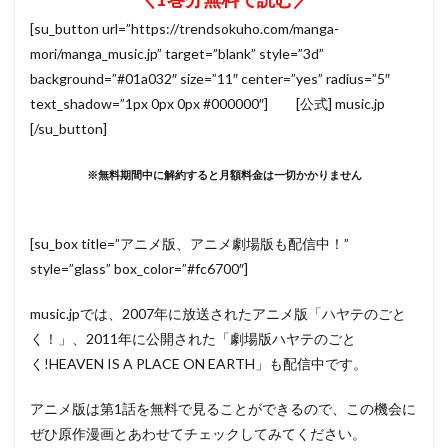
[su_button url=”https://trendsokuho.com/manga-
mori/manga_music.jp” target=”blank” style=”3d”
background=”#01a032″ size=”11″ center=”yes” radius=”5″
text_shadow=”1px 0px 0px #000000″] [公式] music.jp
[/su_button]
※無料期間中に解約すると月額料金は一切かかりません
[su_box title=”アニメ版、アニメ劇場版も配信中！”
style=”glass” box_color=”#fc6700″]
music.jpでは、2007年に放送されたアニメ版「ハヤテのごと
く！」、2011年に公開された「劇場版ハヤテのごと
く!HEAVEN IS A PLACE ON EARTH」も配信中です。
アニメ版は第1話を無料で見ることができるので、この機会に
ぜひ原作漫画とあわせてチェックしてみてください。