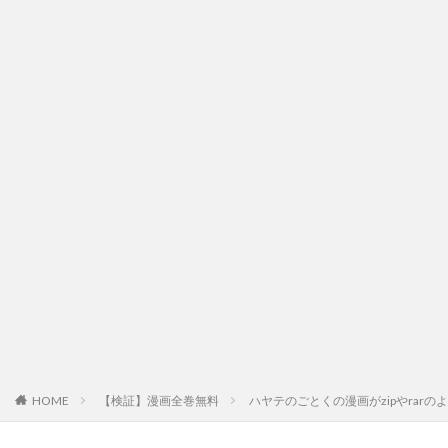
HOME
【検証】漫画全巻無料
ハヤテのごとくの漫画がzipやrar