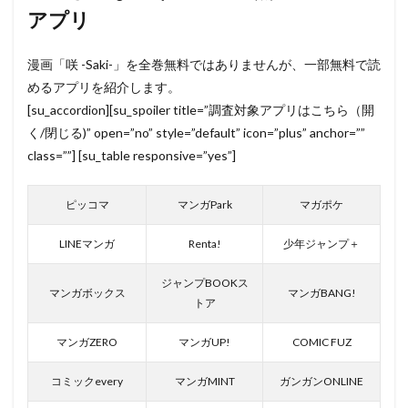
アプリ
漫画「咲 -Saki-」を全巻無料ではありませんが、一部無料で読
めるアプリを紹介します。
[su_accordion][su_spoiler title=”調査対象アプリはこちら（開
く/閉じる)” open=”no” style=”default” icon=”plus” anchor=””
class=””] [su_table responsive=”yes”]
ピッコマ
マンガPark
マガポケ
LINEマンガ
Renta!
少年ジャンプ＋
ジャンプBOOKス
マンガボックス
マンガBANG!
トア
マンガZERO
マンガUP!
COMIC FUZ
コミックevery
マンガMINT
ガンガンONLINE