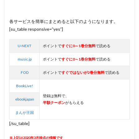
各サービスを簡単にまとめると以下のようになります。
[su_table responsive=”yes”]
U-NEXT
ポイントで
すぐに0～1巻分無料
で読める
music.jp
ポイントで
すぐに0～1巻分無料
で読める
FOD
ポイントで
すぐではないが2巻分無料
で読める
BookLive!
登録は無料で、
ebookjapan
半額クーポン
がもらえる
まんが王国
[/su_table]
※上記は2020年3月時点の情報です