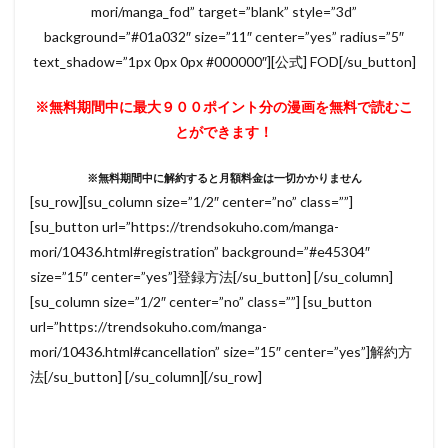
mori/manga_fod” target=”blank” style=”3d”
background=”#01a032″ size=”11″ center=”yes” radius=”5″
text_shadow=”1px 0px 0px #000000″][公式] FOD[/su_button]
※無料期間中に最大９００ポイント分の漫画を無料で読むこ
とができます！
※無料期間中に解約すると月額料金は一切かかりません
[su_row][su_column size=”1/2″ center=”no” class=””]
[su_button url=”https://trendsokuho.com/manga-
mori/10436.html#registration” background=”#e45304″
size=”15″ center=”yes”]登録方法[/su_button] [/su_column]
[su_column size=”1/2″ center=”no” class=””] [su_button
url=”https://trendsokuho.com/manga-
mori/10436.html#cancellation” size=”15″ center=”yes”]解約方
法[/su_button] [/su_column][/su_row]