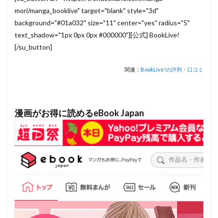
mori/manga_booklive" target="blank" style="3d"
background="#01a032" size="11" center="yes" radius="5"
text_shadow="1px 0px 0px #000000"][公式] BookLive!
[/su_button]
関連：
BookLive!の評判・口コミ
漫画がお得に読めるeBook Japan