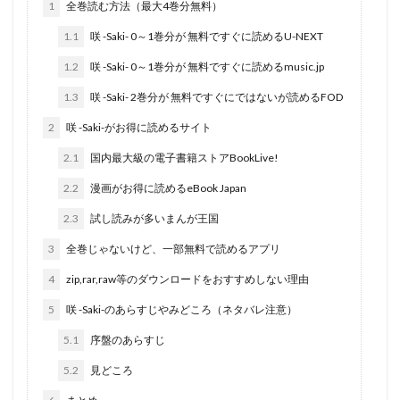
1
全巻読む方法（最大4巻分無料）
1.1
咲 -Saki- 0～1巻分が 無料ですぐに読めるU-NEXT
1.2
咲 -Saki- 0～1巻分が 無料ですぐに読めるmusic.jp
1.3
咲 -Saki- 2巻分が 無料ですぐにではないが読めるFOD
2
咲 -Saki-がお得に読めるサイト
2.1
国内最大級の電子書籍ストアBookLive!
2.2
漫画がお得に読めるeBook Japan
2.3
試し読みが多いまんが王国
3
全巻じゃないけど、一部無料で読めるアプリ
4
zip,rar,raw等のダウンロードをおすすめしない理由
5
咲 -Saki-のあらすじやみどころ（ネタバレ注意）
5.1
序盤のあらすじ
5.2
見どころ