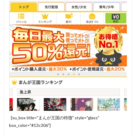
[su_box title="まんが王国の特徴" style="glass"
box_color="#13c306"]