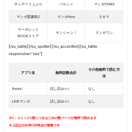
サンデーうぇぶり
パルシィ
マンガSTARS
マンガ図書館Z
マンガMee
スキマ
マーガレット
ヤンジャン！
マンガワン
BOOKストア
[/su_table] [/su_spoiler] [/su_accordion] [su_table
responsive=”yes”]
その他無料で読む方
アプリ名
無料話数合計
法
Renta!
試し読み
なし
※1
LINEマンガ
試し読み
なし
※1
※1：コミック1冊につきはじめの数ページが無料で読めます
※上記は2020年3月時点の情報です