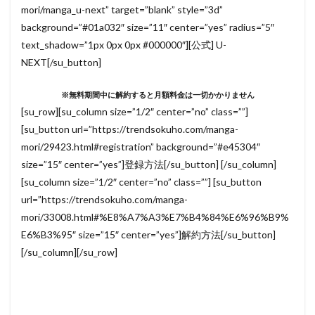
mori/manga_u-next” target=”blank” style=”3d”
background=”#01a032″ size=”11″ center=”yes” radius=”5″
text_shadow=”1px 0px 0px #000000″][公式] U-
NEXT[/su_button]
※無料期間中に解約すると月額料金は一切かかりません
[su_row][su_column size=”1/2″ center=”no” class=””]
[su_button url=”https://trendsokuho.com/manga-
mori/29423.html#registration” background=”#e45304″
size=”15″ center=”yes”]登録方法[/su_button] [/su_column]
[su_column size=”1/2″ center=”no” class=””] [su_button
url=”https://trendsokuho.com/manga-
mori/33008.html#%E8%A7%A3%E7%B4%84%E6%96%B9%
E6%B3%95″ size=”15″ center=”yes”]解約方法[/su_button]
[/su_column][/su_row]