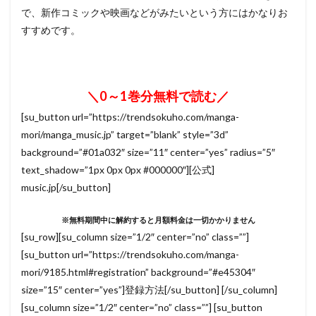
で、新作コミックや映画などがみたいという方にはかなりお
すすめです。
＼0～1巻分無料で読む／
[su_button url=”https://trendsokuho.com/manga-
mori/manga_music.jp” target=”blank” style=”3d”
background=”#01a032″ size=”11″ center=”yes” radius=”5″
text_shadow=”1px 0px 0px #000000″][公式]
music.jp[/su_button]
※無料期間中に解約すると月額料金は一切かかりません
[su_row][su_column size=”1/2″ center=”no” class=””]
[su_button url=”https://trendsokuho.com/manga-
mori/9185.html#registration” background=”#e45304″
size=”15″ center=”yes”]登録方法[/su_button] [/su_column]
[su_column size=”1/2″ center=”no” class=””] [su_button