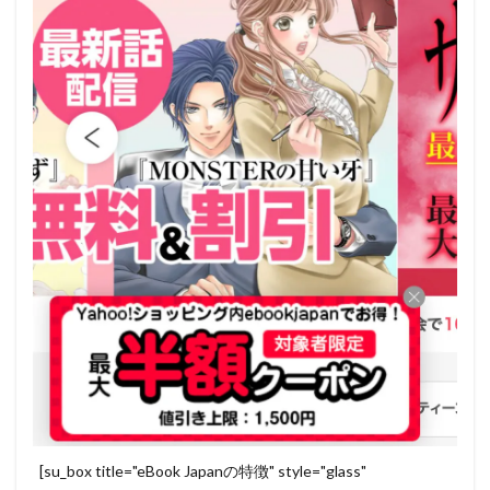
[su_box title="eBook Japanの特徴" style="glass"