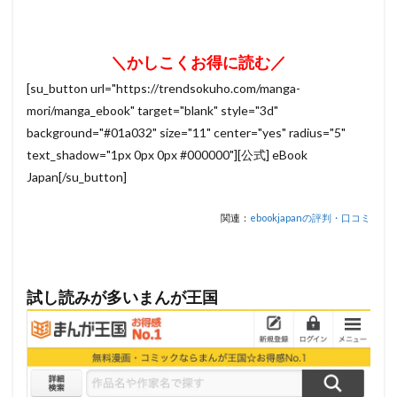
＼かしこくお得に読む／
[su_button url="https://trendsokuho.com/manga-
mori/manga_ebook" target="blank" style="3d"
background="#01a032" size="11" center="yes" radius="5"
text_shadow="1px 0px 0px #000000"][公式] eBook
Japan[/su_button]
関連：
ebookjapanの評判・口コミ
試し読みが多いまんが王国