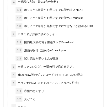
1
全巻読む方法（最大2巻分無料）
1.1
ホリミヤ 1巻分が お得にすぐに読めるU-NEXT
1.2
ホリミヤ 1巻分が お得にすぐに読めるmusic.jp
1.3
ホリミヤ 2巻分が 無料ですぐにではないが読めるFOD
2
ホリミヤがお得に読めるサイト
2.1
国内最大級の電子書籍ストアBookLive!
2.2
漫画がお得に読めるeBook Japan
2.3
試し読みが多いまんが王国
3
全巻じゃないけど、一部無料で読めるアプリ
4
zip,rar,raw等のダウンロードをおすすめしない理由
5
ホリミヤのあらすじやみどころ（ネタバレ注意）
5.1
序盤のあらすじ
5.2
見どころ