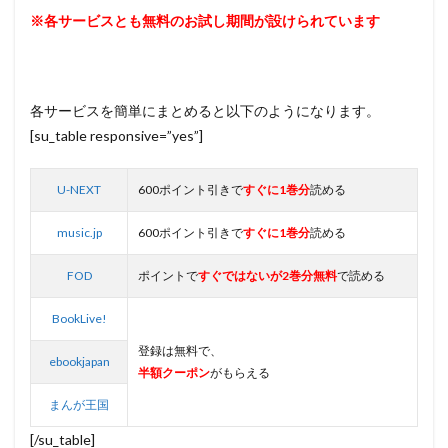
※各サービスとも無料のお試し期間が設けられています
各サービスを簡単にまとめると以下のようになります。
[su_table responsive=”yes”]
U-NEXT
600ポイント引きで
すぐに1巻分
読める
music.jp
600ポイント引きで
すぐに1巻分
読める
FOD
ポイントで
すぐではないが2巻分無料
で読める
BookLive!
登録は無料で、
ebookjapan
半額クーポン
がもらえる
まんが王国
[/su_table]