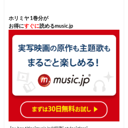
ホリミヤ 1巻分が
お得に
すぐに
読めるmusic.jp
[su_box title="music.jpの特徴" style="glass"