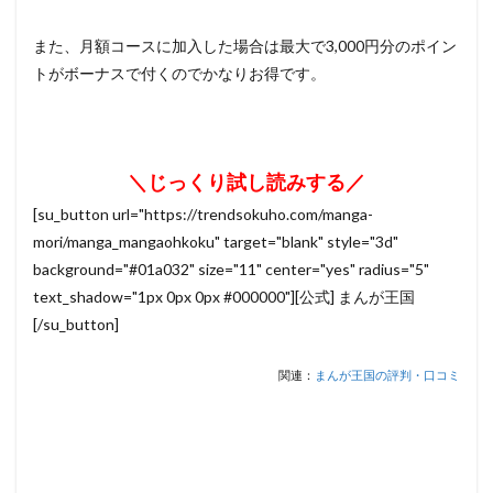
また、月額コースに加入した場合は最大で3,000円分のポイン
トがボーナスで付くのでかなりお得です。
＼じっくり試し読みする／
[su_button url="https://trendsokuho.com/manga-
mori/manga_mangaohkoku" target="blank" style="3d"
background="#01a032" size="11" center="yes" radius="5"
text_shadow="1px 0px 0px #000000"][公式] まんが王国
[/su_button]
関連：
まんが王国の評判・口コミ