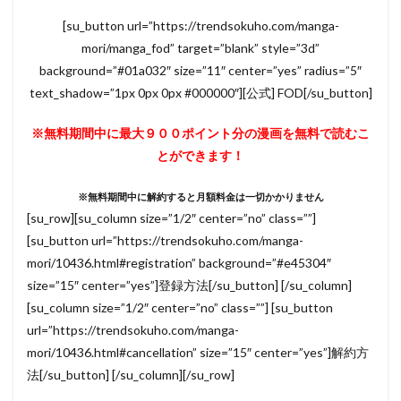
[su_button url=”https://trendsokuho.com/manga-
mori/manga_fod” target=”blank” style=”3d”
background=”#01a032″ size=”11″ center=”yes” radius=”5″
text_shadow=”1px 0px 0px #000000″][公式] FOD[/su_button]
※無料期間中に最大９００ポイント分の漫画を無料で読むこ
とができます！
※無料期間中に解約すると月額料金は一切かかりません
[su_row][su_column size=”1/2″ center=”no” class=””]
[su_button url=”https://trendsokuho.com/manga-
mori/10436.html#registration” background=”#e45304″
size=”15″ center=”yes”]登録方法[/su_button] [/su_column]
[su_column size=”1/2″ center=”no” class=””] [su_button
url=”https://trendsokuho.com/manga-
mori/10436.html#cancellation” size=”15″ center=”yes”]解約方
法[/su_button] [/su_column][/su_row]