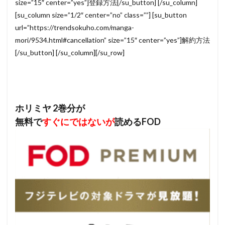
size=”15″ center=”yes”]登録方法[/su_button] [/su_column]
[su_column size=”1/2″ center=”no” class=””] [su_button
url=”https://trendsokuho.com/manga-
mori/9534.html#cancellation” size=”15″ center=”yes”]解約方法
[/su_button] [/su_column][/su_row]
ホリミヤ 2巻分が
無料で
すぐにではないが
読めるFOD