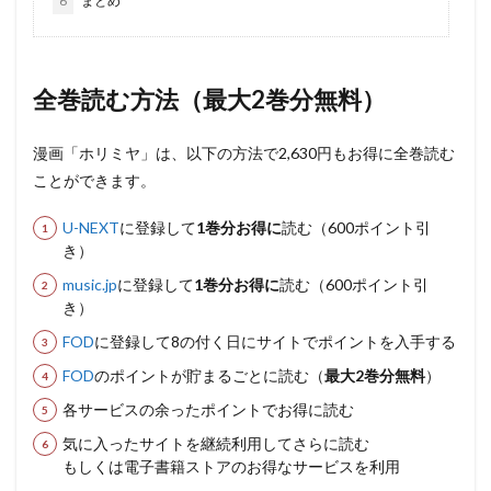
6
まとめ
全巻読む方法（最大2巻分無料）
漫画「ホリミヤ」は、以下の方法で2,630円もお得に全巻読む
ことができます。
U-NEXT
に登録して
1巻分お得に
読む（600ポイント引
き）
music.jp
に登録して
1巻分お得に
読む（600ポイント引
き）
FOD
に登録して8の付く日にサイトでポイントを入手する
FOD
のポイントが貯まるごとに読む（
最大2巻分無料
）
各サービスの余ったポイントでお得に読む
気に入ったサイトを継続利用してさらに読む
もしくは電子書籍ストアのお得なサービスを利用