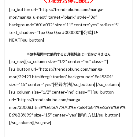
＼1巻分お得に読む／
[su_button url=”https://trendsokuho.com/manga-
mori/manga_u-next” target=”blank” style=”3d”
background=”#01a032″ size=”11″ center=”yes” radius=”5″
text_shadow=”1px 0px 0px #000000″][公式] U-
NEXT[/su_button]
※無料期間中に解約すると月額料金は一切かかりません
[su_row][su_column size=”1/2″ center=”no” class=””]
[su_button url=”https://trendsokuho.com/manga-
mori/29423.html#registration” background=”#e45304″
size=”15″ center=”yes”]登録方法[/su_button] [/su_column]
[su_column size=”1/2″ center=”no” class=””] [su_button
url=”https://trendsokuho.com/manga-
mori/33008.html#%E8%A7%A3%E7%B4%84%E6%96%B9%
E6%B3%95″ size=”15″ center=”yes”]解約方法[/su_button]
[/su_column][/su_row]