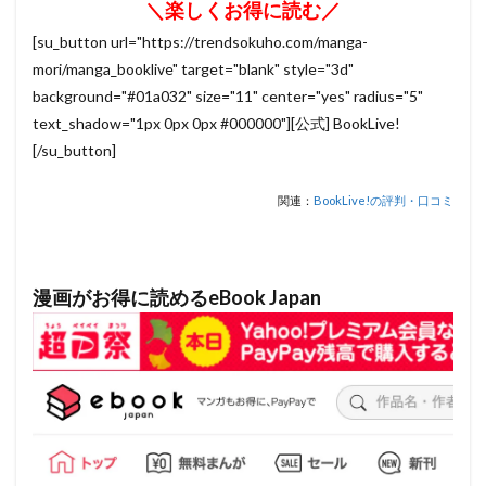
＼楽しくお得に読む／
[su_button url="https://trendsokuho.com/manga-
mori/manga_booklive" target="blank" style="3d"
background="#01a032" size="11" center="yes" radius="5"
text_shadow="1px 0px 0px #000000"][公式] BookLive!
[/su_button]
関連：
BookLive!の評判・口コミ
漫画がお得に読めるeBook Japan