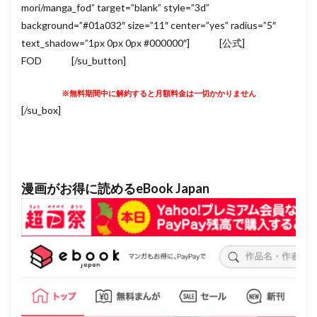
mori/manga_fod” target=”blank” style=”3d”
background=”#01a032″ size=”11″ center=”yes” radius=”5″
text_shadow=”1px 0px 0px #000000″] [公式]
FOD [/su_button]
※無料期間中に解約すると月額料金は一切かかりません
[/su_box]
漫画がお得に読めるeBook Japan