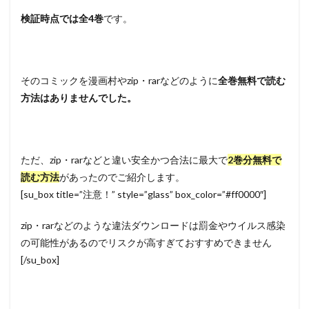
検証時点では全4巻
です。
そのコミックを漫画村やzip・rarなどのように
全巻無料で読む
方法はありませんでした。
ただ、zip・rarなどと違い安全かつ合法に最大で
2
巻分無料で
読む方法
があったのでご紹介します。
[su_box title=”注意！” style=”glass” box_color=”#ff0000″]
zip・rarなどのような違法ダウンロードは罰金やウイルス感染
の可能性があるのでリスクが高すぎておすすめできません
[/su_box]