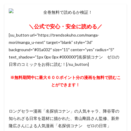
＼公式で安心・安全に読める／
[su_button url=”https://trendsokuho.com/manga-
mori/manga_u-next” target=”blank” style=”3d”
background=”#01a032″ size=”11″ center=”yes” radius=”5″
text_shadow=”1px 0px 0px #000000″]名探偵コナン ゼロの
日常のコミックをお得に読む！[/su_button]
※無料期間中に最大６００ポイント分の漫画を無料で読むこ
とができます！
ロングセラー漫画「名探偵コナン」の人気キャラ、降谷零の
知られざる日常を題材に描かれた、青山剛昌さん監修、新井
隆広さんによる人気漫画「名探偵コナン ゼロの日常」