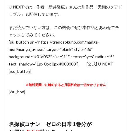
U-NEXTでは、作者「新井隆広」さんの別作品「天翔のクアド
ラブル」も配信しています。
まだ読んでいない方は、この機会にぜひ本作品とあわせてチ
ェックしてみてください。
[su_button url=”https://trendsokuho.com/manga-
mori/manga_u-next” target=”blank” style=”3d”
background=”#01a032″ size=”11″ center=”yes” radius=”5″
text_shadow=”1px 0px 0px #000000″] [公式] U-NEXT
[/su_button]
※無料期間中に解約すると月額料金は一切かかりません
[/su_box]
名探偵コナン ゼロの日常 1巻分が