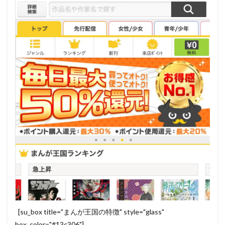
[su_box title="まんが王国の特徴" style="glass"
box_color="#13c306"]