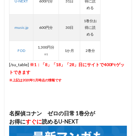
U-NEXT
600円分
31日
得に読
める
1巻分お
music.jp
600円分
30日
得に読
める
1,300円分
FOD
1か月
2巻分
※1
[/su_table]
※1：「8」「18」「28」日にサイトで400Ptゲッ
トできます
※上記は2020年1月時点の情報です
名探偵コナン ゼロの日常 1巻分が
お得に
すぐに
読めるU-NEXT