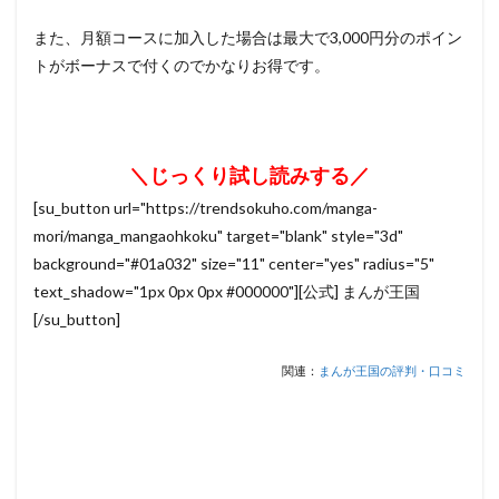
また、月額コースに加入した場合は最大で3,000円分のポイン
トがボーナスで付くのでかなりお得です。
＼じっくり試し読みする／
[su_button url="https://trendsokuho.com/manga-
mori/manga_mangaohkoku" target="blank" style="3d"
background="#01a032" size="11" center="yes" radius="5"
text_shadow="1px 0px 0px #000000"][公式] まんが王国
[/su_button]
関連：
まんが王国の評判・口コミ