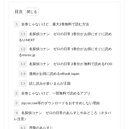
目次
1
全巻じゃないけど、最大2巻無料で読む方法
1.1
名探偵コナン ゼロの日常 1巻分が お得にすぐに読め
るU-NEXT
1.2
名探偵コナン ゼロの日常 1巻分が お得にすぐに読め
るmusic.jp
1.3
名探偵コナン ゼロの日常 2巻分が 無料で読めるFOD
1.4
漫画がお得に読めるeBook Japan
1.5
試し読みが多いまんが王国
2
全巻じゃないけど、一部無料で読めるアプリ
3
zip,rar,raw等のダウンロードをおすすめしない理由
4
名探偵コナン ゼロの日常のあらすじやみどころ（ネタバ
レ注意）
4.1
序盤のあらすじ