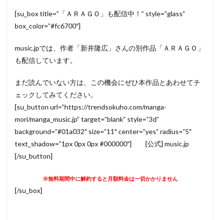
[su_box title=”「ＡＲＡＧＯ」も配信中！” style=”glass”
box_color=”#fc6700″]
music.jpでは、作者「新井隆広」さんの別作品「ＡＲＡＧＯ」
も配信しています。
まだ読んでいない方は、この機会にぜひ本作品とあわせてチ
ェックしてみてください。
[su_button url=”https://trendsokuho.com/manga-
mori/manga_music.jp” target=”blank” style=”3d”
background=”#01a032″ size=”11″ center=”yes” radius=”5″
text_shadow=”1px 0px 0px #000000″] [公式] music.jp
[/su_button]
※無料期間中に解約すると月額料金は一切かかりません
[/su_box]